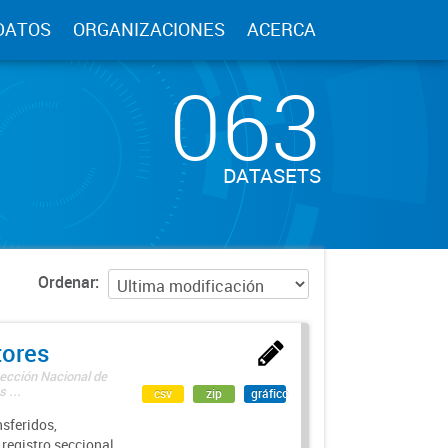
DATOS
ORGANIZACIONES
ACERCA
063
DATASETS
Ordenar
tores
rección Nacional de
 ...
csv
zip
gráfico
sferidos,
 registro seccional