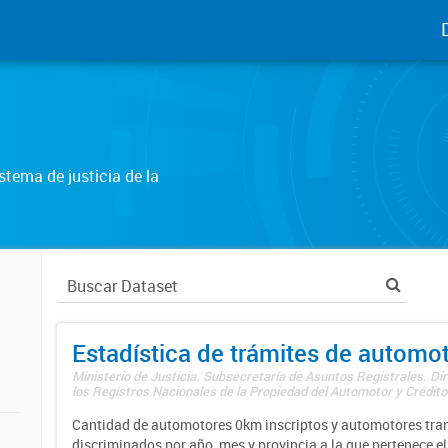
tema de justicia de la
Estadística de trámites de automo
Ministerio de Justicia. Subsecretaría de Asuntos Registrales. Di
los Registros Nacionales de la Propiedad del Automotor y Créditos
Cantidad de automotores 0km inscriptos y automotores tran
discriminados por año, mes y provincia a la que pertenece el