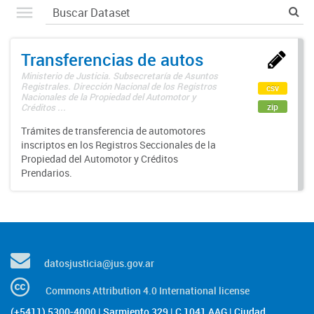
Transferencias de autos
Ministerio de Justicia. Subsecretaría de Asuntos
Registrales. Dirección Nacional de los Registros
csv
Nacionales de la Propiedad del Automotor y
zip
Créditos ...
Trámites de transferencia de automotores
inscriptos en los Registros Seccionales de la
Propiedad del Automotor y Créditos
Prendarios.
datosjusticia@jus.gov.ar
Commons Attribution 4.0 International license
(+5411) 5300-4000 | Sarmiento 329 | C 1041 AAG | Ciudad