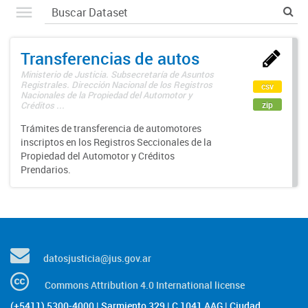
Transferencias de autos
Ministerio de Justicia. Subsecretaría de Asuntos
Registrales. Dirección Nacional de los Registros
csv
Nacionales de la Propiedad del Automotor y
zip
Créditos ...
Trámites de transferencia de automotores
inscriptos en los Registros Seccionales de la
Propiedad del Automotor y Créditos
Prendarios.
datosjusticia@jus.gov.ar
Commons Attribution 4.0 International license
(+5411) 5300-4000 | Sarmiento 329 | C 1041 AAG | Ciudad