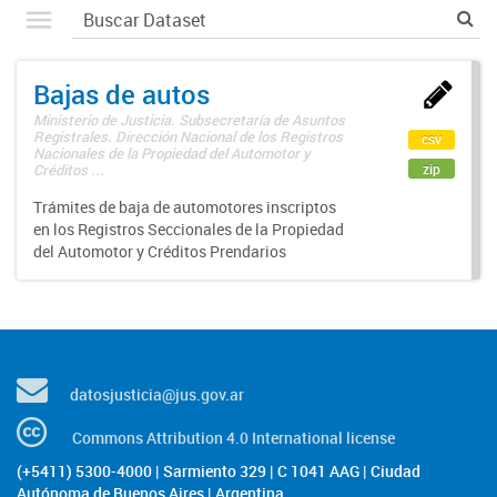
Bajas de autos
Ministerio de Justicia. Subsecretaría de Asuntos
Registrales. Dirección Nacional de los Registros
csv
Nacionales de la Propiedad del Automotor y
zip
Créditos ...
Trámites de baja de automotores inscriptos
en los Registros Seccionales de la Propiedad
del Automotor y Créditos Prendarios
datosjusticia@jus.gov.ar
Commons Attribution 4.0 International license
(+5411) 5300-4000 | Sarmiento 329 | C 1041 AAG | Ciudad
Autónoma de Buenos Aires | Argentina