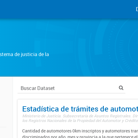
tema de justicia de la
Estadística de trámites de automo
Ministerio de Justicia. Subsecretaría de Asuntos Registrales. Di
los Registros Nacionales de la Propiedad del Automotor y Créditos
Cantidad de automotores 0km inscriptos y automotores tran
discriminados por año, mes y provincia a la que pertenece el