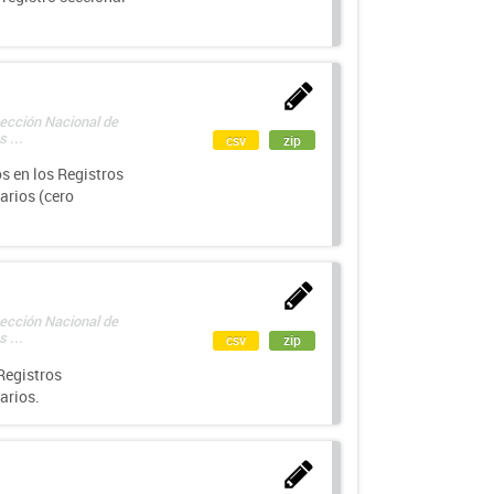
rección Nacional de
 ...
csv
zip
s en los Registros
arios (cero
rección Nacional de
 ...
csv
zip
Registros
arios.