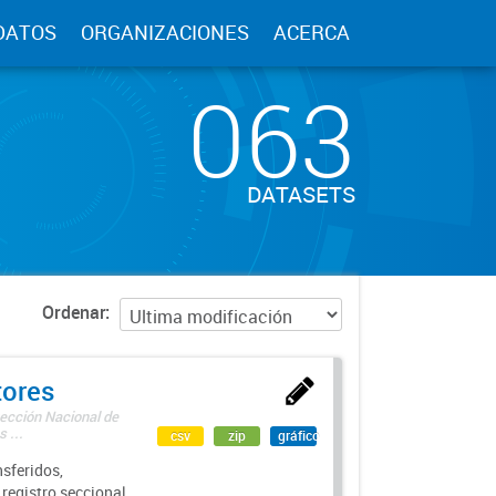
DATOS
ORGANIZACIONES
ACERCA
063
DATASETS
Ordenar
tores
rección Nacional de
 ...
csv
zip
gráfico
sferidos,
 registro seccional