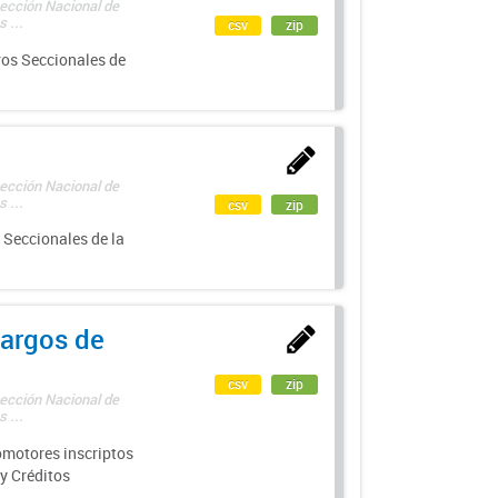
rección Nacional de
 ...
csv
zip
ros Seccionales de
rección Nacional de
 ...
csv
zip
 Seccionales de la
argos de
csv
zip
rección Nacional de
 ...
motores inscriptos
y Créditos