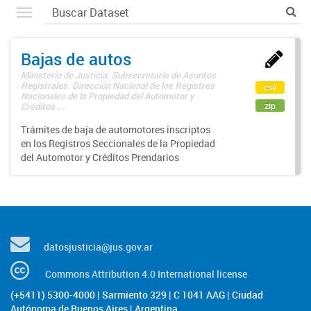
Bajas de autos
Ministerio de Justicia. Subsecretaría de Asuntos
Registrales. Dirección Nacional de los Registros
csv
Nacionales de la Propiedad del Automotor y
zip
Créditos ...
Trámites de baja de automotores inscriptos
en los Registros Seccionales de la Propiedad
del Automotor y Créditos Prendarios
datosjusticia@jus.gov.ar
Commons Attribution 4.0 International license
(+5411) 5300-4000 | Sarmiento 329 | C 1041 AAG | Ciudad
Autónoma de Buenos Aires | Argentina