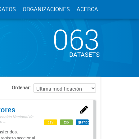
DATOS
ORGANIZACIONES
ACERCA
063
DATASETS
Ordenar
tores
rección Nacional de
 ...
csv
zip
gráfico
sferidos,
 registro seccional