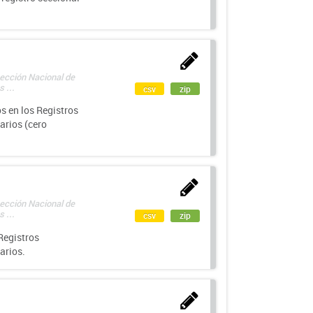
rección Nacional de
 ...
csv
zip
s en los Registros
arios (cero
rección Nacional de
 ...
csv
zip
Registros
arios.