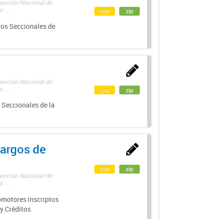
rección Nacional de
 ...
csv
zip
ros Seccionales de
rección Nacional de
 ...
csv
zip
 Seccionales de la
argos de
csv
zip
rección Nacional de
 ...
motores inscriptos
y Créditos