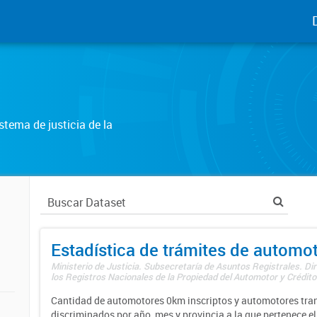
tema de justicia de la
Estadística de trámites de automo
Ministerio de Justicia. Subsecretaría de Asuntos Registrales. Di
los Registros Nacionales de la Propiedad del Automotor y Créditos
Cantidad de automotores 0km inscriptos y automotores tran
discriminados por año, mes y provincia a la que pertenece el