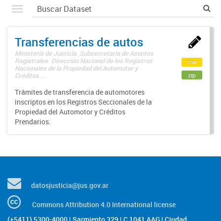
Transferencias de autos
Ministerio de Justicia. Subsecretaría de Asuntos
Registrales. Dirección Nacional de los Registros
csv
Nacionales de la Propiedad del Automotor y
zip
Créditos ...
Trámites de transferencia de automotores
inscriptos en los Registros Seccionales de la
Propiedad del Automotor y Créditos
Prendarios.
datosjusticia@jus.gov.ar
Commons Attribution 4.0 International license
(+5411) 5300-4000 | Sarmiento 329 | C 1041 AAG | Ciudad