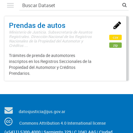
Prendas de autos
Ministerio de Justicia. Subsecretaría de Asuntos
Registrales. Dirección Nacional de los Registros
csv
Nacionales de la Propiedad del Automotor y
zip
Créditos ...
Trámites de prenda de automotores
inscriptos en los Registros Seccionales de la
Propiedad del Automotor y Créditos
Prendarios.
datosjusticia@jus.gov.ar
Commons Attribution 4.0 International license
(+5411) 5300-4000 | Sarmiento 329 | C 1041 AAG | Ciudad