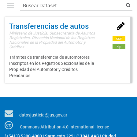
Transferencias de autos
Ministerio de Justicia. Subsecretaría de Asuntos
Registrales. Dirección Nacional de los Registros
csv
Nacionales de la Propiedad del Automotor y
zip
Créditos ...
Trámites de transferencia de automotores
inscriptos en los Registros Seccionales de la
Propiedad del Automotor y Créditos
Prendarios.
datosjusticia@jus.gov.ar
Commons Attribution 4.0 International license
(+5411) 5300-4000 | Sarmiento 329 | C 1041 AAG | Ciudad