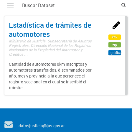
Estadística de trámites de
automotores
csv
Ministerio de Justicia. Subsecretaría de Asuntos
zip
Registrales. Dirección Nacional de los Registros
Nacionales de la Propiedad del Automotor y
gráfico
Créditos ...
Cantidad de automotores 0km inscriptos y
automotores transferidos, discriminados por
año, mes y provincia a la que pertenece el
registro seccional en el cual se inscribió el
trámite.
datosjusticia@jus.gov.ar