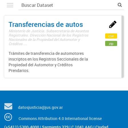
Transferencias de autos
Ministerio de Justicia. Subsecretaría de Asuntos
Registrales. Dirección Nacional de los Registros
csv
Nacionales de la Propiedad del Automotor y
zip
Créditos ...
Trámites de transferencia de automotores
inscriptos en los Registros Seccionales de la
Propiedad del Automotor y Créditos
Prendarios.
datosjusticia@jus.gov.ar
Commons Attribution 4.0 International license
(+5411) 5300-4000 | Sarmiento 329 | C 1041 AAG | Ciudad