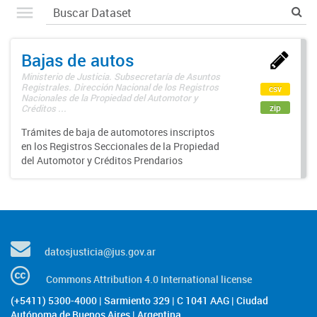
Bajas de autos
Ministerio de Justicia. Subsecretaría de Asuntos
Registrales. Dirección Nacional de los Registros
csv
Nacionales de la Propiedad del Automotor y
zip
Créditos ...
Trámites de baja de automotores inscriptos
en los Registros Seccionales de la Propiedad
del Automotor y Créditos Prendarios
datosjusticia@jus.gov.ar
Commons Attribution 4.0 International license
(+5411) 5300-4000 | Sarmiento 329 | C 1041 AAG | Ciudad
Autónoma de Buenos Aires | Argentina