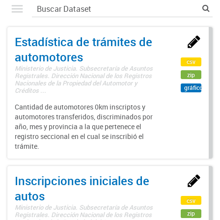
Estadística de trámites de
automotores
csv
Ministerio de Justicia. Subsecretaría de Asuntos
zip
Registrales. Dirección Nacional de los Registros
Nacionales de la Propiedad del Automotor y
gráfico
Créditos ...
Cantidad de automotores 0km inscriptos y
automotores transferidos, discriminados por
año, mes y provincia a la que pertenece el
registro seccional en el cual se inscribió el
trámite.
Inscripciones iniciales de
autos
csv
Ministerio de Justicia. Subsecretaría de Asuntos
zip
Registrales. Dirección Nacional de los Registros