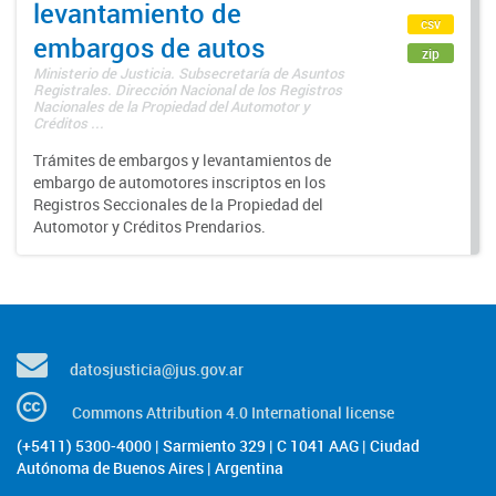
levantamiento de
csv
embargos de autos
zip
Ministerio de Justicia. Subsecretaría de Asuntos
Registrales. Dirección Nacional de los Registros
Nacionales de la Propiedad del Automotor y
Créditos ...
Trámites de embargos y levantamientos de
embargo de automotores inscriptos en los
Registros Seccionales de la Propiedad del
Automotor y Créditos Prendarios.
datosjusticia@jus.gov.ar
Commons Attribution 4.0 International license
(+5411) 5300-4000 | Sarmiento 329 | C 1041 AAG | Ciudad
Autónoma de Buenos Aires | Argentina