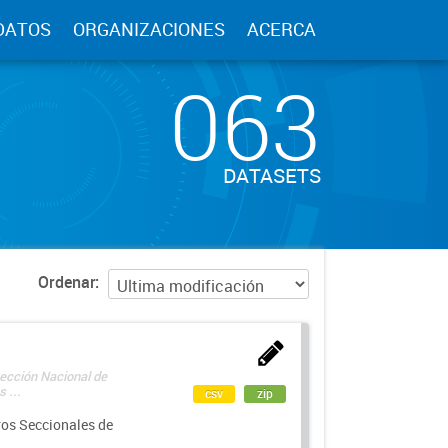
DATOS
ORGANIZACIONES
ACERCA
063
DATASETS
Ordenar
rección Nacional de
 ...
csv
zip
ros Seccionales de