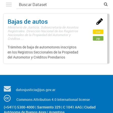
Bajas de autos
Ministerio de Justicia. Subsecretaría de Asuntos
Registrales. Dirección Nacional de los Registros
csv
Nacionales de la Propiedad del Automotor y
zip
Créditos ...
Trámites de baja de automotores inscriptos
en los Registros Seccionales de la Propiedad
del Automotor y Créditos Prendarios
datosjusticia@jus.gov.ar
Commons Attribution 4.0 International license
(+5411) 5300-4000 | Sarmiento 329 | C 1041 AAG | Ciudad
Autónoma de Buenos Aires | Argentina