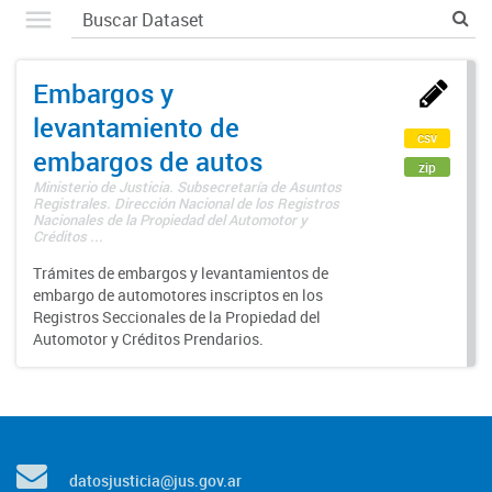
Embargos y
levantamiento de
csv
embargos de autos
zip
Ministerio de Justicia. Subsecretaría de Asuntos
Registrales. Dirección Nacional de los Registros
Nacionales de la Propiedad del Automotor y
Créditos ...
Trámites de embargos y levantamientos de
embargo de automotores inscriptos en los
Registros Seccionales de la Propiedad del
Automotor y Créditos Prendarios.
datosjusticia@jus.gov.ar