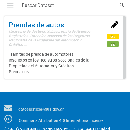
Prendas de autos
Ministerio de Justicia. Subsecretaría de Asuntos
Registrales. Dirección Nacional de los Registros
csv
Nacionales de la Propiedad del Automotor y
zip
Créditos ...
Trámites de prenda de automotores
inscriptos en los Registros Seccionales de la
Propiedad del Automotor y Créditos
Prendarios.
datosjusticia@jus.gov.ar
Commons Attribution 4.0 International license
(+5411) 5300-4000 | Sarmiento 329 | C 1041 AAG | Ciudad