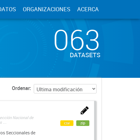
DATOS
ORGANIZACIONES
ACERCA
063
DATASETS
Ordenar
rección Nacional de
 ...
csv
zip
ros Seccionales de