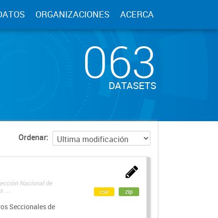
DATOS
ORGANIZACIONES
ACERCA
063
DATASETS
Ordenar
rección Nacional de
 ...
csv
zip
ros Seccionales de