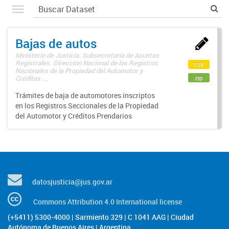
Bajas de autos
Ministerio de Justicia. Subsecretaría de Asuntos
Registrales. Dirección Nacional de los Registros
csv
Nacionales de la Propiedad del Automotor y
zip
Créditos ...
Trámites de baja de automotores inscriptos
en los Registros Seccionales de la Propiedad
del Automotor y Créditos Prendarios
datosjusticia@jus.gov.ar
Commons Attribution 4.0 International license
(+5411) 5300-4000 | Sarmiento 329 | C 1041 AAG | Ciudad
Autónoma de Buenos Aires | Argentina