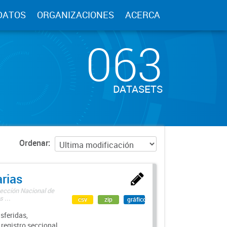
DATOS
ORGANIZACIONES
ACERCA
063
DATASETS
Ordenar
rias
rección Nacional de
 ...
csv
zip
gráfico
sferidas,
 registro seccional