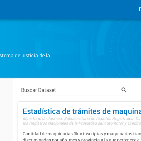
tema de justicia de la
Estadística de trámites de maquina
Ministerio de Justicia. Subsecretaría de Asuntos Registrales. Di
los Registros Nacionales de la Propiedad del Automotor y Créditos
Cantidad de maquinarias 0km inscriptas y maquinarias tran
discriminadas por año, mes y provincia a la que pertenece el