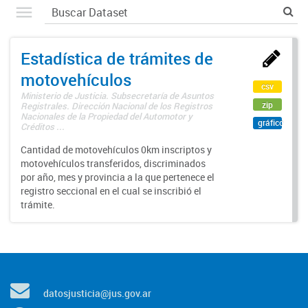
Estadística de trámites de
motovehículos
csv
Ministerio de Justicia. Subsecretaría de Asuntos
zip
Registrales. Dirección Nacional de los Registros
Nacionales de la Propiedad del Automotor y
gráfico
Créditos ...
Cantidad de motovehículos 0km inscriptos y
motovehículos transferidos, discriminados
por año, mes y provincia a la que pertenece el
registro seccional en el cual se inscribió el
trámite.
datosjusticia@jus.gov.ar