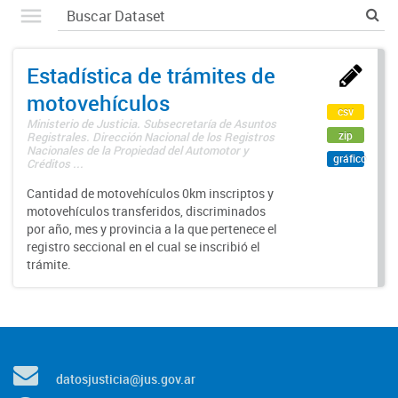
Estadística de trámites de
motovehículos
csv
Ministerio de Justicia. Subsecretaría de Asuntos
zip
Registrales. Dirección Nacional de los Registros
Nacionales de la Propiedad del Automotor y
gráfico
Créditos ...
Cantidad de motovehículos 0km inscriptos y
motovehículos transferidos, discriminados
por año, mes y provincia a la que pertenece el
registro seccional en el cual se inscribió el
trámite.
datosjusticia@jus.gov.ar