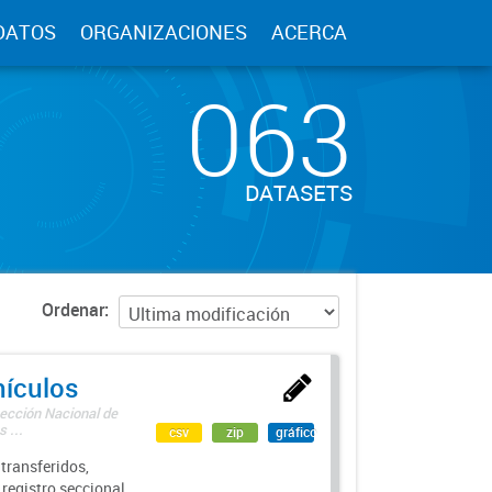
DATOS
ORGANIZACIONES
ACERCA
063
DATASETS
Ordenar
hículos
rección Nacional de
 ...
csv
zip
gráfico
transferidos,
 registro seccional