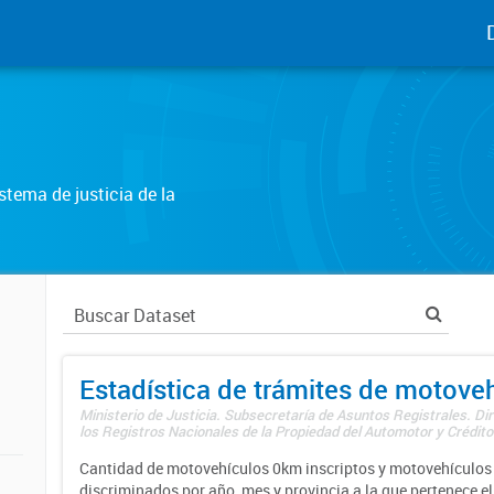
tema de justicia de la
Estadística de trámites de motove
Ministerio de Justicia. Subsecretaría de Asuntos Registrales. Di
los Registros Nacionales de la Propiedad del Automotor y Créditos
Cantidad de motovehículos 0km inscriptos y motovehículos 
discriminados por año, mes y provincia a la que pertenece el