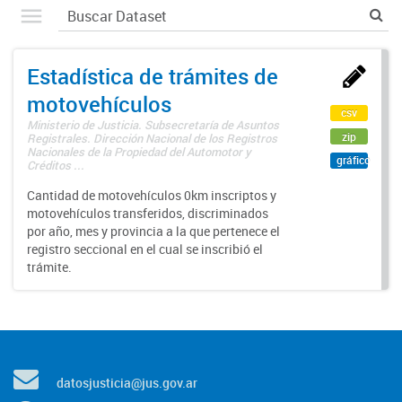
Estadística de trámites de
motovehículos
csv
Ministerio de Justicia. Subsecretaría de Asuntos
zip
Registrales. Dirección Nacional de los Registros
Nacionales de la Propiedad del Automotor y
gráfico
Créditos ...
Cantidad de motovehículos 0km inscriptos y
motovehículos transferidos, discriminados
por año, mes y provincia a la que pertenece el
registro seccional en el cual se inscribió el
trámite.
datosjusticia@jus.gov.ar