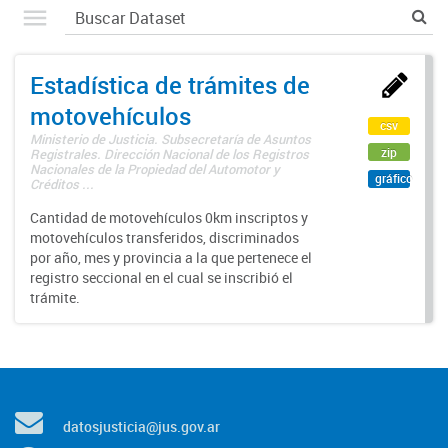
Estadística de trámites de
motovehículos
csv
Ministerio de Justicia. Subsecretaría de Asuntos
zip
Registrales. Dirección Nacional de los Registros
Nacionales de la Propiedad del Automotor y
gráfico
Créditos ...
Cantidad de motovehículos 0km inscriptos y
motovehículos transferidos, discriminados
por año, mes y provincia a la que pertenece el
registro seccional en el cual se inscribió el
trámite.
datosjusticia@jus.gov.ar