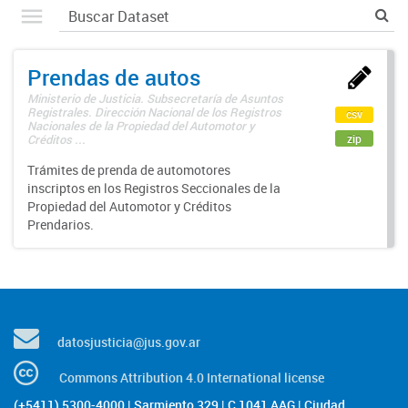
Prendas de autos
Ministerio de Justicia. Subsecretaría de Asuntos
Registrales. Dirección Nacional de los Registros
csv
Nacionales de la Propiedad del Automotor y
zip
Créditos ...
Trámites de prenda de automotores
inscriptos en los Registros Seccionales de la
Propiedad del Automotor y Créditos
Prendarios.
datosjusticia@jus.gov.ar
Commons Attribution 4.0 International license
(+5411) 5300-4000 | Sarmiento 329 | C 1041 AAG | Ciudad