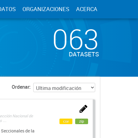
DATOS
ORGANIZACIONES
ACERCA
063
DATASETS
Ordenar
rección Nacional de
 ...
csv
zip
 Seccionales de la