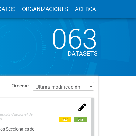
DATOS
ORGANIZACIONES
ACERCA
063
DATASETS
Ordenar
rección Nacional de
 ...
csv
zip
ros Seccionales de