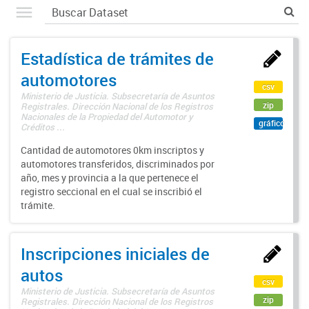
Estadística de trámites de
automotores
csv
Ministerio de Justicia. Subsecretaría de Asuntos
zip
Registrales. Dirección Nacional de los Registros
Nacionales de la Propiedad del Automotor y
gráfico
Créditos ...
Cantidad de automotores 0km inscriptos y
automotores transferidos, discriminados por
año, mes y provincia a la que pertenece el
registro seccional en el cual se inscribió el
trámite.
Inscripciones iniciales de
autos
csv
Ministerio de Justicia. Subsecretaría de Asuntos
zip
Registrales. Dirección Nacional de los Registros