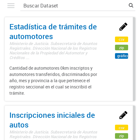
Estadística de trámites de
automotores
csv
Ministerio de Justicia. Subsecretaría de Asuntos
zip
Registrales. Dirección Nacional de los Registros
Nacionales de la Propiedad del Automotor y
gráfico
Créditos ...
Cantidad de automotores 0km inscriptos y
automotores transferidos, discriminados por
año, mes y provincia a la que pertenece el
registro seccional en el cual se inscribió el
trámite.
Inscripciones iniciales de
autos
csv
Ministerio de Justicia. Subsecretaría de Asuntos
zip
Registrales. Dirección Nacional de los Registros