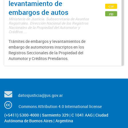
levantamiento de
csv
embargos de autos
zip
Ministerio de Justicia. Subsecretaría de Asuntos
Registrales. Dirección Nacional de los Registros
Nacionales de la Propiedad del Automotor y
Créditos ...
Trámites de embargos y levantamientos de
embargo de automotores inscriptos en los
Registros Seccionales de la Propiedad del
Automotor y Créditos Prendarios.
datosjusticia@jus.gov.ar
Commons Attribution 4.0 International license
(+5411) 5300-4000 | Sarmiento 329 | C 1041 AAG | Ciudad
Autónoma de Buenos Aires | Argentina