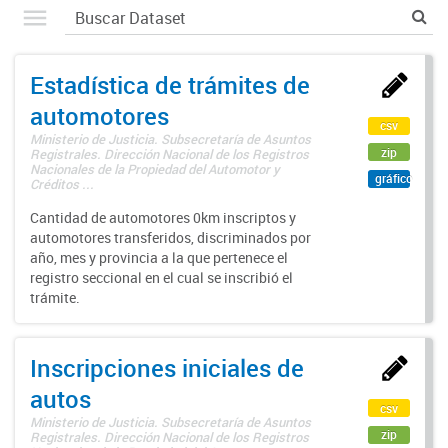
Estadística de trámites de
automotores
csv
Ministerio de Justicia. Subsecretaría de Asuntos
zip
Registrales. Dirección Nacional de los Registros
Nacionales de la Propiedad del Automotor y
gráfico
Créditos ...
Cantidad de automotores 0km inscriptos y
automotores transferidos, discriminados por
año, mes y provincia a la que pertenece el
registro seccional en el cual se inscribió el
trámite.
Inscripciones iniciales de
autos
csv
Ministerio de Justicia. Subsecretaría de Asuntos
zip
Registrales. Dirección Nacional de los Registros