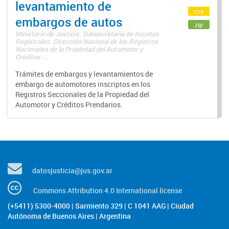
levantamiento de
csv
embargos de autos
zip
Ministerio de Justicia. Subsecretaría de Asuntos
Registrales. Dirección Nacional de los Registros
Nacionales de la Propiedad del Automotor y
Créditos ...
Trámites de embargos y levantamientos de
embargo de automotores inscriptos en los
Registros Seccionales de la Propiedad del
Automotor y Créditos Prendarios.
datosjusticia@jus.gov.ar
Commons Attribution 4.0 International license
(+5411) 5300-4000 | Sarmiento 329 | C 1041 AAG | Ciudad
Autónoma de Buenos Aires | Argentina