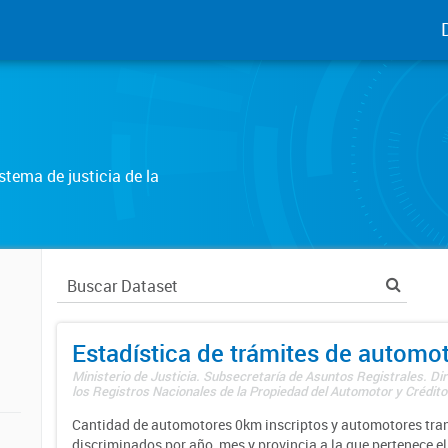
tema de justicia de la
Estadística de trámites de automo
Ministerio de Justicia. Subsecretaría de Asuntos Registrales. Di
los Registros Nacionales de la Propiedad del Automotor y Créditos
Cantidad de automotores 0km inscriptos y automotores tran
discriminados por año, mes y provincia a la que pertenece el