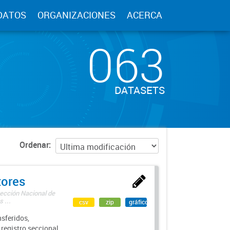
DATOS
ORGANIZACIONES
ACERCA
063
DATASETS
Ordenar
tores
rección Nacional de
 ...
csv
zip
gráfico
sferidos,
 registro seccional