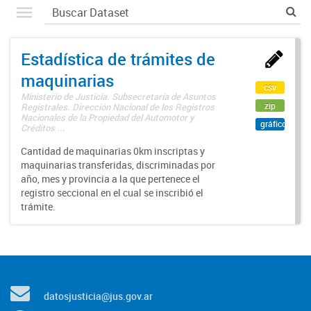
Estadística de trámites de
maquinarias
csv
Ministerio de Justicia. Subsecretaría de Asuntos
zip
Registrales. Dirección Nacional de los Registros
Nacionales de la Propiedad del Automotor y
gráfico
Créditos ...
Cantidad de maquinarias 0km inscriptas y
maquinarias transferidas, discriminadas por
año, mes y provincia a la que pertenece el
registro seccional en el cual se inscribió el
trámite.
datosjusticia@jus.gov.ar