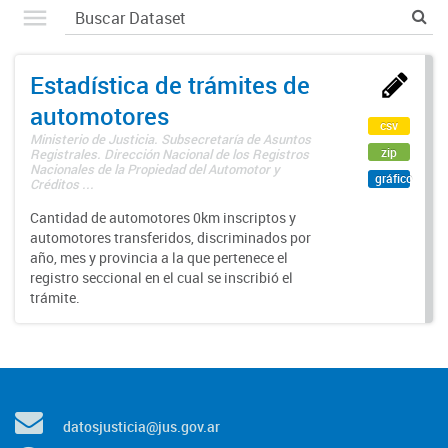
Estadística de trámites de
automotores
csv
Ministerio de Justicia. Subsecretaría de Asuntos
zip
Registrales. Dirección Nacional de los Registros
Nacionales de la Propiedad del Automotor y
gráfico
Créditos ...
Cantidad de automotores 0km inscriptos y
automotores transferidos, discriminados por
año, mes y provincia a la que pertenece el
registro seccional en el cual se inscribió el
trámite.
datosjusticia@jus.gov.ar