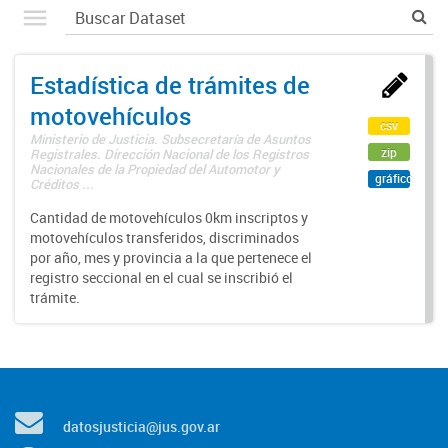
Estadística de trámites de
motovehículos
csv
Ministerio de Justicia. Subsecretaría de Asuntos
zip
Registrales. Dirección Nacional de los Registros
Nacionales de la Propiedad del Automotor y
gráfico
Créditos ...
Cantidad de motovehículos 0km inscriptos y
motovehículos transferidos, discriminados
por año, mes y provincia a la que pertenece el
registro seccional en el cual se inscribió el
trámite.
datosjusticia@jus.gov.ar