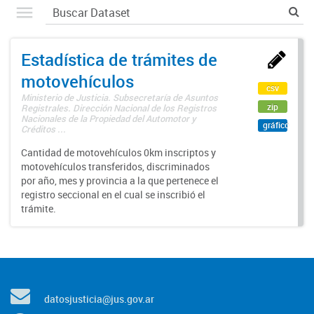
Estadística de trámites de
motovehículos
csv
Ministerio de Justicia. Subsecretaría de Asuntos
zip
Registrales. Dirección Nacional de los Registros
Nacionales de la Propiedad del Automotor y
gráfico
Créditos ...
Cantidad de motovehículos 0km inscriptos y
motovehículos transferidos, discriminados
por año, mes y provincia a la que pertenece el
registro seccional en el cual se inscribió el
trámite.
datosjusticia@jus.gov.ar