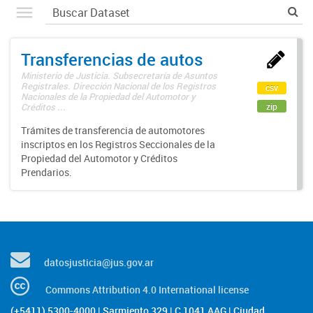
Transferencias de autos
Ministerio de Justicia. Subsecretaría de Asuntos
Registrales. Dirección Nacional de los Registros
csv
Nacionales de la Propiedad del Automotor y
zip
Créditos ...
Trámites de transferencia de automotores
inscriptos en los Registros Seccionales de la
Propiedad del Automotor y Créditos
Prendarios.
datosjusticia@jus.gov.ar
Commons Attribution 4.0 International license
(+5411) 5300-4000 | Sarmiento 329 | C 1041 AAG | Ciudad