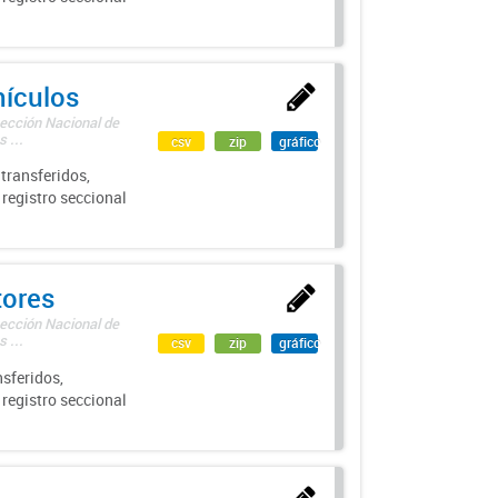
hículos
rección Nacional de
 ...
csv
zip
gráfico
transferidos,
 registro seccional
tores
rección Nacional de
 ...
csv
zip
gráfico
sferidos,
 registro seccional