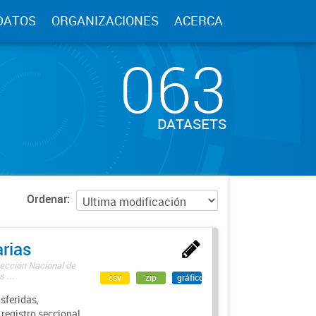
DATOS
ORGANIZACIONES
ACERCA
063
DATASETS
Ordenar
rias
rección Nacional de
 ...
csv
zip
gráfico
sferidas,
 registro seccional