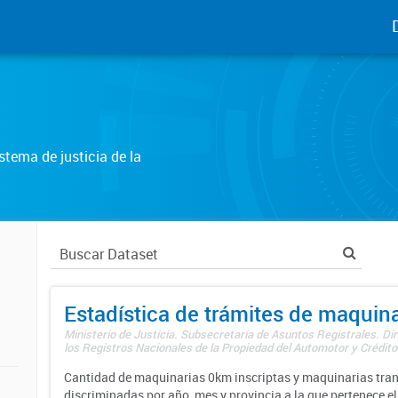
tema de justicia de la
Estadística de trámites de maquina
Ministerio de Justicia. Subsecretaría de Asuntos Registrales. Di
los Registros Nacionales de la Propiedad del Automotor y Créditos
Cantidad de maquinarias 0km inscriptas y maquinarias tran
discriminadas por año, mes y provincia a la que pertenece el