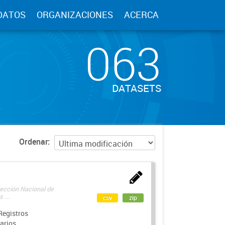
DATOS
ORGANIZACIONES
ACERCA
063
DATASETS
Ordenar
rección Nacional de
 ...
csv
zip
Registros
arios.