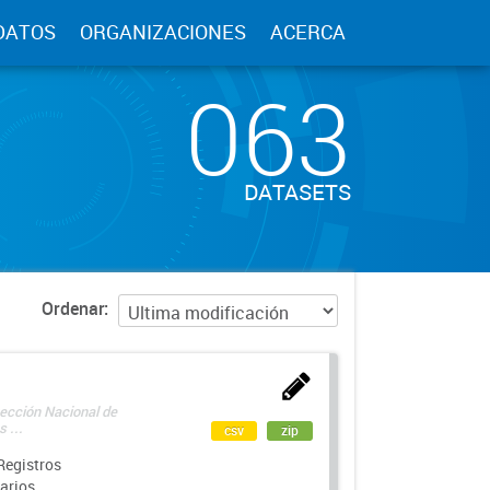
DATOS
ORGANIZACIONES
ACERCA
063
DATASETS
Ordenar
rección Nacional de
 ...
csv
zip
Registros
arios.