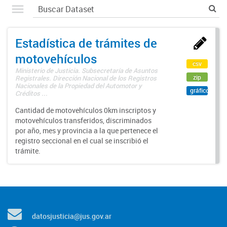
Estadística de trámites de
motovehículos
csv
Ministerio de Justicia. Subsecretaría de Asuntos
zip
Registrales. Dirección Nacional de los Registros
Nacionales de la Propiedad del Automotor y
gráfico
Créditos ...
Cantidad de motovehículos 0km inscriptos y
motovehículos transferidos, discriminados
por año, mes y provincia a la que pertenece el
registro seccional en el cual se inscribió el
trámite.
datosjusticia@jus.gov.ar