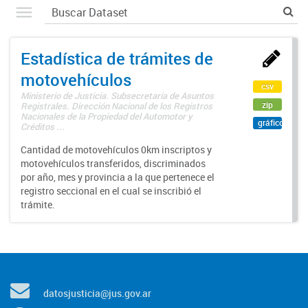
Estadística de trámites de
motovehículos
csv
Ministerio de Justicia. Subsecretaría de Asuntos
zip
Registrales. Dirección Nacional de los Registros
Nacionales de la Propiedad del Automotor y
gráfico
Créditos ...
Cantidad de motovehículos 0km inscriptos y
motovehículos transferidos, discriminados
por año, mes y provincia a la que pertenece el
registro seccional en el cual se inscribió el
trámite.
datosjusticia@jus.gov.ar