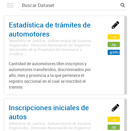
Estadística de trámites de
automotores
csv
Ministerio de Justicia. Subsecretaría de Asuntos
zip
Registrales. Dirección Nacional de los Registros
Nacionales de la Propiedad del Automotor y
gráfico
Créditos ...
Cantidad de automotores 0km inscriptos y
automotores transferidos, discriminados por
año, mes y provincia a la que pertenece el
registro seccional en el cual se inscribió el
trámite.
Inscripciones iniciales de
autos
csv
Ministerio de Justicia. Subsecretaría de Asuntos
zip
Registrales. Dirección Nacional de los Registros