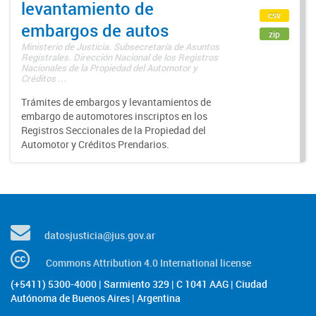
levantamiento de
csv
embargos de autos
zip
Ministerio de Justicia. Subsecretaría de Asuntos
Registrales. Dirección Nacional de los Registros
Nacionales de la Propiedad del Automotor y
Créditos ...
Trámites de embargos y levantamientos de
embargo de automotores inscriptos en los
Registros Seccionales de la Propiedad del
Automotor y Créditos Prendarios.
datosjusticia@jus.gov.ar
Commons Attribution 4.0 International license
(+5411) 5300-4000 | Sarmiento 329 | C 1041 AAG | Ciudad
Autónoma de Buenos Aires | Argentina