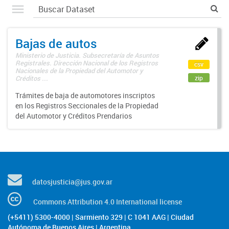
Bajas de autos
Ministerio de Justicia. Subsecretaría de Asuntos
Registrales. Dirección Nacional de los Registros
csv
Nacionales de la Propiedad del Automotor y
zip
Créditos ...
Trámites de baja de automotores inscriptos
en los Registros Seccionales de la Propiedad
del Automotor y Créditos Prendarios
datosjusticia@jus.gov.ar
Commons Attribution 4.0 International license
(+5411) 5300-4000 | Sarmiento 329 | C 1041 AAG | Ciudad
Autónoma de Buenos Aires | Argentina