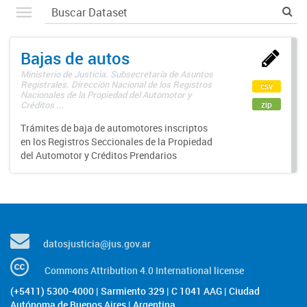
Bajas de autos
Ministerio de Justicia. Subsecretaría de Asuntos
Registrales. Dirección Nacional de los Registros
csv
Nacionales de la Propiedad del Automotor y
zip
Créditos ...
Trámites de baja de automotores inscriptos
en los Registros Seccionales de la Propiedad
del Automotor y Créditos Prendarios
datosjusticia@jus.gov.ar
Commons Attribution 4.0 International license
(+5411) 5300-4000 | Sarmiento 329 | C 1041 AAG | Ciudad
Autónoma de Buenos Aires | Argentina