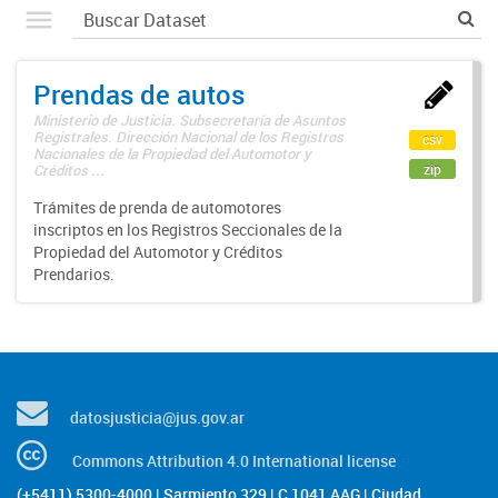
Prendas de autos
Ministerio de Justicia. Subsecretaría de Asuntos
Registrales. Dirección Nacional de los Registros
csv
Nacionales de la Propiedad del Automotor y
zip
Créditos ...
Trámites de prenda de automotores
inscriptos en los Registros Seccionales de la
Propiedad del Automotor y Créditos
Prendarios.
datosjusticia@jus.gov.ar
Commons Attribution 4.0 International license
(+5411) 5300-4000 | Sarmiento 329 | C 1041 AAG | Ciudad