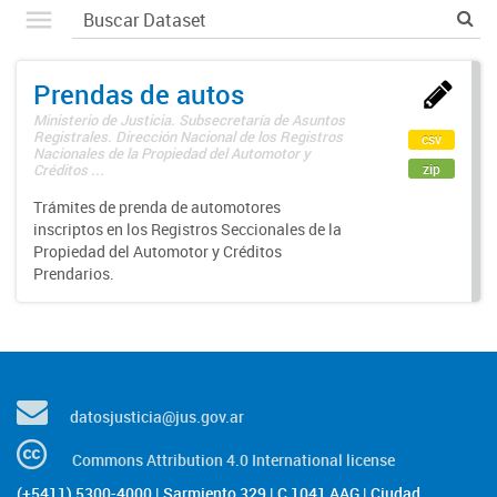
Prendas de autos
Ministerio de Justicia. Subsecretaría de Asuntos
Registrales. Dirección Nacional de los Registros
csv
Nacionales de la Propiedad del Automotor y
zip
Créditos ...
Trámites de prenda de automotores
inscriptos en los Registros Seccionales de la
Propiedad del Automotor y Créditos
Prendarios.
datosjusticia@jus.gov.ar
Commons Attribution 4.0 International license
(+5411) 5300-4000 | Sarmiento 329 | C 1041 AAG | Ciudad