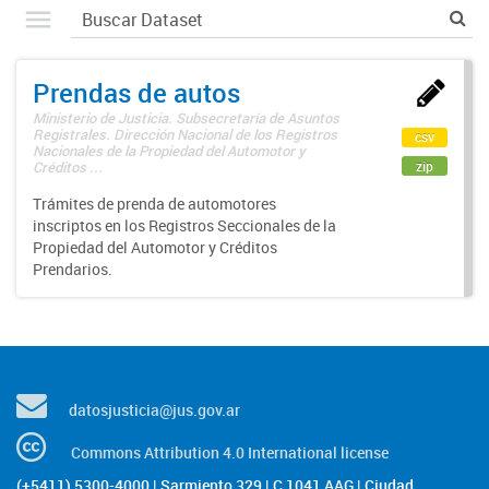
Prendas de autos
Ministerio de Justicia. Subsecretaría de Asuntos
Registrales. Dirección Nacional de los Registros
csv
Nacionales de la Propiedad del Automotor y
zip
Créditos ...
Trámites de prenda de automotores
inscriptos en los Registros Seccionales de la
Propiedad del Automotor y Créditos
Prendarios.
datosjusticia@jus.gov.ar
Commons Attribution 4.0 International license
(+5411) 5300-4000 | Sarmiento 329 | C 1041 AAG | Ciudad